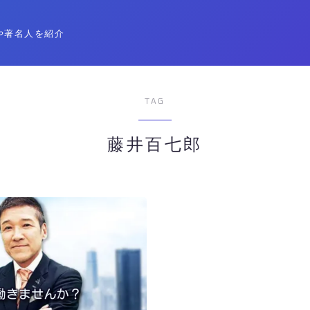
や著名人を紹介
TAG
藤井百七郎