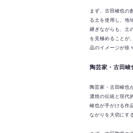
まず、古田峻也の
る土を使用し、地
継ぎながらも、土
を見極めることが
品のイメージが徐
陶芸家・古田峻
陶芸家・古田峻也
濃焼の伝統と現代
峻也が手がける作
ながりを大切にす