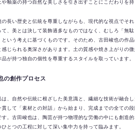
土や釉薬の持つ自然な美しさを引き出すことにこだわりを持
焼の長い歴史と伝統を尊重しながらも、現代的な視点でそれ
って、美とは決して装飾過多なものではなく、むしろ「無駄
」という考えに基づくものです。そのため、古田峻也の作品
と感じられる奥深さがあります。土の質感や焼き上がりの微
作品が持つ独自の個性を尊重するスタイルを取っています。
也の創作プロセス
品は、自然や伝統に根ざした美意識と、繊細な技術が融合し
一貫して「素材との対話」から始まり、完成までの全ての段
です。古田峻也は、陶芸が持つ物理的な労働の中にも創造的
つひとつの工程に対して深い集中力を持って臨みます。