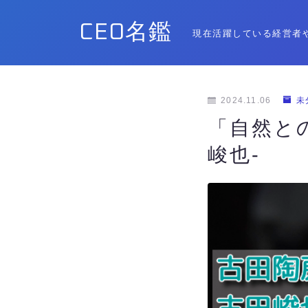
CEO名鑑
現在活躍している経営者
2024.11.06
未
「自然と
峻也-