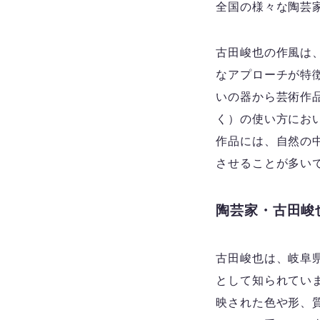
全国の様々な陶芸
古田峻也の作風は
なアプローチが特
いの器から芸術作
く）の使い方にお
作品には、自然の
させることが多い
陶芸家・古田峻
古田峻也は、岐阜
として知られてい
映された色や形、