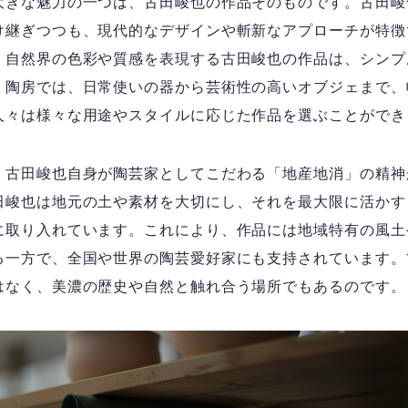
大きな魅力の一つは、古田峻也の作品そのものです。古田峻
け継ぎつつも、現代的なデザインや斬新なアプローチが特徴
、自然界の色彩や質感を表現する古田峻也の作品は、シンプ
。陶房では、日常使いの器から芸術性の高いオブジェまで、
人々は様々な用途やスタイルに応じた作品を選ぶことができ
、古田峻也自身が陶芸家としてこだわる「地産地消」の精神
田峻也は地元の土や素材を大切にし、それを最大限に活かす
に取り入れています。これにより、作品には地域特有の風土
る一方で、全国や世界の陶芸愛好家にも支持されています。
はなく、美濃の歴史や自然と触れ合う場所でもあるのです。