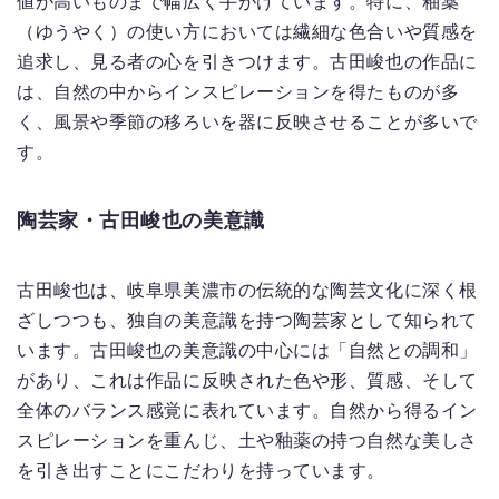
値が高いものまで幅広く手がけています。特に、釉薬
（ゆうやく）の使い方においては繊細な色合いや質感を
追求し、見る者の心を引きつけます。古田峻也の作品に
は、自然の中からインスピレーションを得たものが多
く、風景や季節の移ろいを器に反映させることが多いで
す。
陶芸家・古田峻也の美意識
古田峻也は、岐阜県美濃市の伝統的な陶芸文化に深く根
ざしつつも、独自の美意識を持つ陶芸家として知られて
います。古田峻也の美意識の中心には「自然との調和」
があり、これは作品に反映された色や形、質感、そして
全体のバランス感覚に表れています。自然から得るイン
スピレーションを重んじ、土や釉薬の持つ自然な美しさ
を引き出すことにこだわりを持っています。