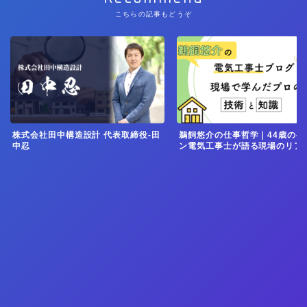
こちらの記事もどうぞ
株式会社田中構造設計 代表取締役-田
鵜飼悠介の仕事哲学｜44歳のベ
中忍
ン電気工事士が語る現場のリア