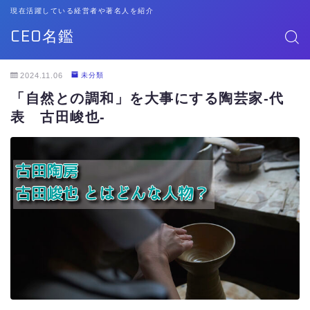
現在活躍している経営者や著名人を紹介
CEO名鑑
2024.11.06
未分類
「自然との調和」を大事にする陶芸家-代
表 古田峻也-