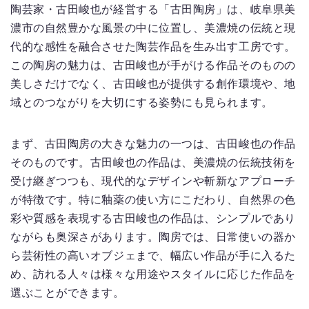
陶芸家・古田峻也が経営する「古田陶房」は、岐阜県美
濃市の自然豊かな風景の中に位置し、美濃焼の伝統と現
代的な感性を融合させた陶芸作品を生み出す工房です。
この陶房の魅力は、古田峻也が手がける作品そのものの
美しさだけでなく、古田峻也が提供する創作環境や、地
域とのつながりを大切にする姿勢にも見られます。
まず、古田陶房の大きな魅力の一つは、古田峻也の作品
そのものです。古田峻也の作品は、美濃焼の伝統技術を
受け継ぎつつも、現代的なデザインや斬新なアプローチ
が特徴です。特に釉薬の使い方にこだわり、自然界の色
彩や質感を表現する古田峻也の作品は、シンプルであり
ながらも奥深さがあります。陶房では、日常使いの器か
ら芸術性の高いオブジェまで、幅広い作品が手に入るた
め、訪れる人々は様々な用途やスタイルに応じた作品を
選ぶことができます。