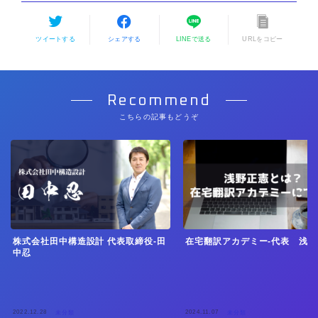
ツイートする
シェアする
LINEで送る
URLをコピー
Recommend
こちらの記事もどうぞ
株式会社田中構造設計 代表取締役-田
在宅翻訳アカデミー-代表 浅野
中忍
2022.12.28
2024.11.07
未分類
未分類