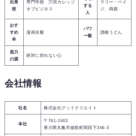
出身
専門学校 穴吹カレッジ
ラリー・ペイ
する
校
オブビジネス
ジ、両親
人
おす
パワ
すめ
漫画全般
讃岐うどん
ー飯
本
底力
絶対に折れない心
の源
会社情報
社名
株式会社グッドクリエイト
〒761-2402
本社
香川県丸亀市綾歌町岡田下346-3